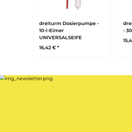
dreiturm Dosierpumpe -
dre
10-l-Eimer
- 30
UNIVERSALSEIFE
15,
16,42 €
*