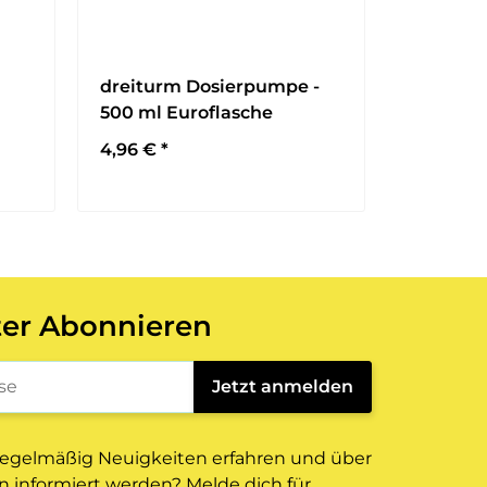
dreiturm Dosierpumpe -
500 ml Euroflasche
4,96 €
*
ter Abonnieren
gistrierung
Jetzt anmelden
egelmäßig Neuigkeiten erfahren und über
 informiert werden? Melde dich für