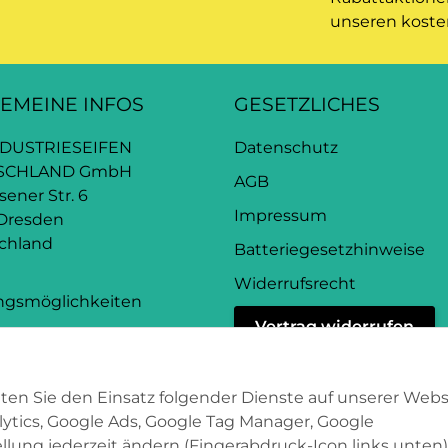
unseren koste
EMEINE INFOS
GESETZLICHES
NDUSTRIESEIFEN
Datenschutz
SCHLAND GmbH
AGB
ener Str. 6
Impressum
 Dresden
chland
Batteriegesetzhinweise
Widerrufsrecht
ngsmöglichkeiten
Vertrag widerrufen
ndinformationen
etter
tten Sie den Einsatz folgender Dienste auf unserer Webs
lytics, Google Ads, Google Tag Manager, Google
lung jederzeit ändern (Fingerabdruck-Icon links unten)