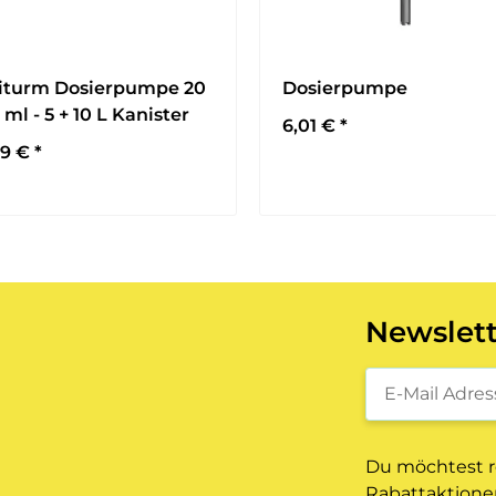
iturm Dosierpumpe 20
Dosierpumpe
 ml - 5 + 10 L Kanister
6,01 €
*
49 €
*
Newslet
Newsletter-Re
Du möchtest r
Rabattaktionen