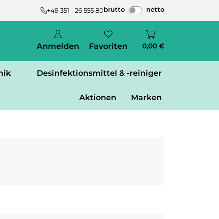
brutto
netto
+49 351 - 26 555 80
Anmelden
Favoriten
0,00 €
nik
Desinfektionsmittel & -reiniger
Aktionen
Marken