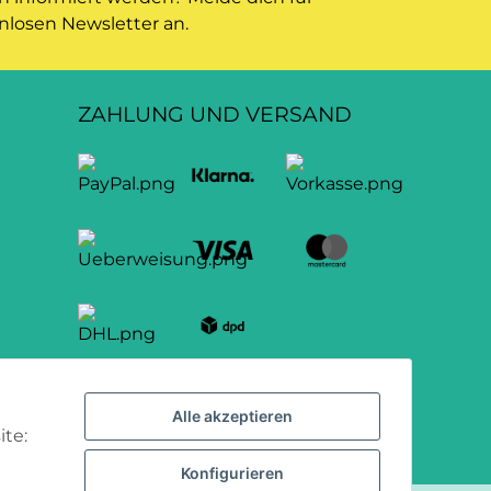
nlosen Newsletter an.
ZAHLUNG UND VERSAND
Alle akzeptieren
ite:
Konfigurieren
.