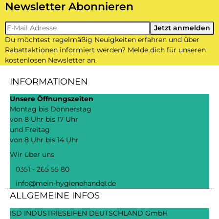
Newsletter Abonnieren
Newsletter-Registrierung
Jetzt anmelden
Du möchtest regelmäßig Neuigkeiten erfahren und über
Rabattaktionen informiert werden? Melde dich für unseren
kostenlosen Newsletter an.
INFORMATIONEN
Unsere Öffnungszeiten
Montag bis Donnerstag
von 8 Uhr bis 17 Uhr
und Freitag
von 8 Uhr bis 14 Uhr
Wir über uns
0351 - 265 55 80
info@mein-hygienehandel.de
ALLGEMEINE INFOS
ISD INDUSTRIESEIFEN DEUTSCHLAND GmbH