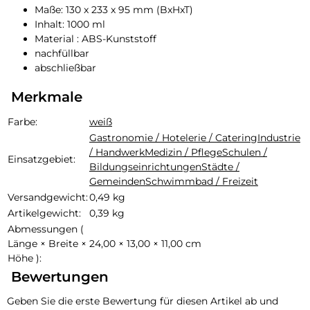
Maße: 130 x 233 x 95 mm (BxHxT)
Inhalt: 1000 ml
Material : ABS-Kunststoff
nachfüllbar
abschließbar
Merkmale
Produkteigenschaft
Wert
Farbe:
weiß
Gastronomie / Hotelerie / Catering
Industrie
/ Handwerk
Medizin / Pflege
Schulen /
Einsatzgebiet:
Bildungseinrichtungen
Städte /
Gemeinden
Schwimmbad / Freizeit
Versandgewicht:
0,49 kg
Artikelgewicht:
0,39
kg
Abmessungen (
Länge × Breite ×
24,00 × 13,00 × 11,00 cm
Höhe ):
Bewertungen
Geben Sie die erste Bewertung für diesen Artikel ab und