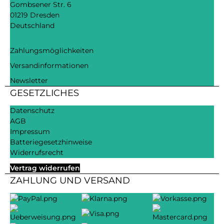
Gombsener Str. 6
01219 Dresden
Deutschland
Zahlungsmöglichkeiten
Versandinformationen
Newsletter
GESETZLICHES
Datenschutz
AGB
Impressum
Batteriegesetzhinweise
Widerrufsrecht
Vertrag widerrufen
ZAHLUNG UND VERSAND