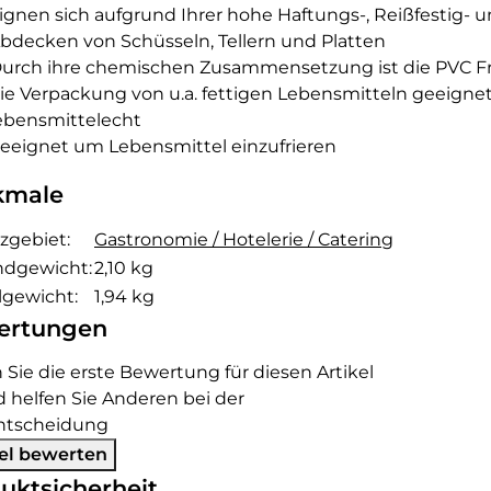
ignen sich aufgrund Ihrer hohe Haftungs-, Reißfestig-
bdecken von Schüsseln, Tellern und Platten
urch ihre chemischen Zusammensetzung ist die PVC Fris
ie Verpackung von u.a. fettigen Lebensmitteln geeigne
ebensmittelecht
eeignet um Lebensmittel einzufrieren
kmale
kteigenschaft
zgebiet:
Gastronomie / Hotelerie / Catering
ndgewicht:
2,10 kg
lgewicht:
1,94
kg
ertungen
Sie die erste Bewertung für diesen Artikel
 helfen Sie Anderen bei der
ntscheidung
kel bewerten
uktsicherheit