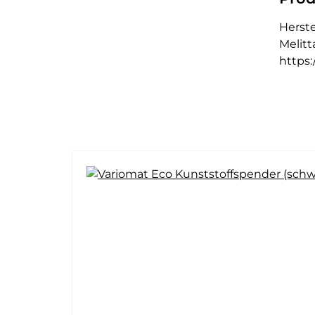
Herste
Melit
https