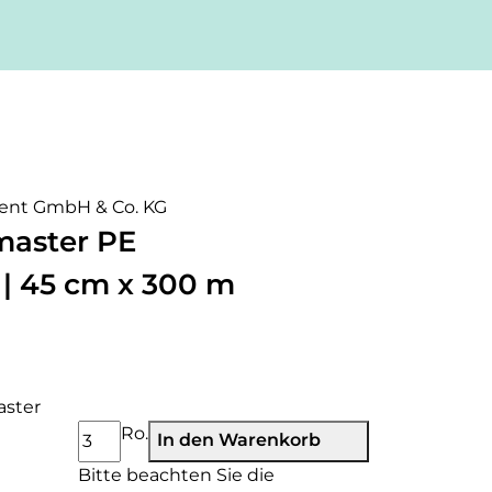
master PE
 | 45 cm x 300 m
aster
Ro.
In den Warenkorb
x
Bitte beachten Sie die