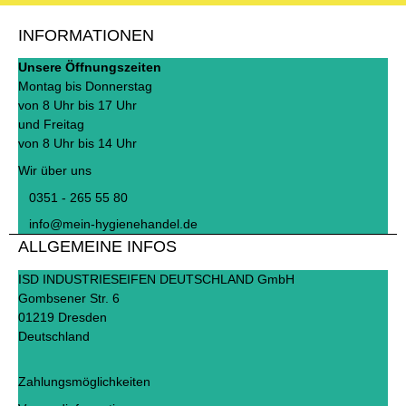
INFORMATIONEN
Unsere Öffnungszeiten
Montag bis Donnerstag
von 8 Uhr bis 17 Uhr
und Freitag
von 8 Uhr bis 14 Uhr
Wir über uns
0351 - 265 55 80
info@mein-hygienehandel.de
ALLGEMEINE INFOS
ISD INDUSTRIESEIFEN DEUTSCHLAND GmbH
Gombsener Str. 6
01219 Dresden
Deutschland
Zahlungsmöglichkeiten