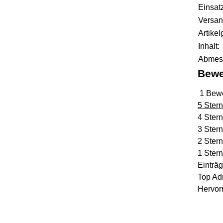
Produk
Wert
Einsat
Versan
Artikel
Inhalt:
Abmess
Bewe
1 Bew
5 Ster
4 Ster
3 Ster
2 Ster
1 Stern
Einträ
Top Ad
Hervor