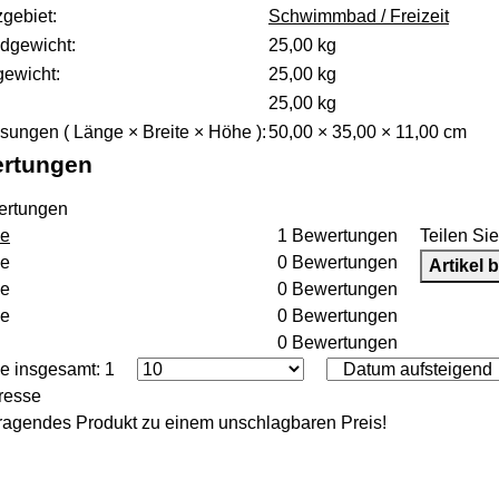
teigenschaft
zgebiet:
Schwimmbad / Freizeit
dgewicht:
25,00 kg
gewicht:
25,00
kg
25,00 kg
ungen ( Länge × Breite × Höhe ):
50,00 × 35,00 × 11,00 cm
rtungen
ertungen
ne
1 Bewertungen
Teilen Si
ne
0 Bewertungen
Artikel 
ne
0 Bewertungen
ne
0 Bewertungen
0 Bewertungen
ge insgesamt: 1
resse
ragendes Produkt zu einem unschlagbaren Preis!