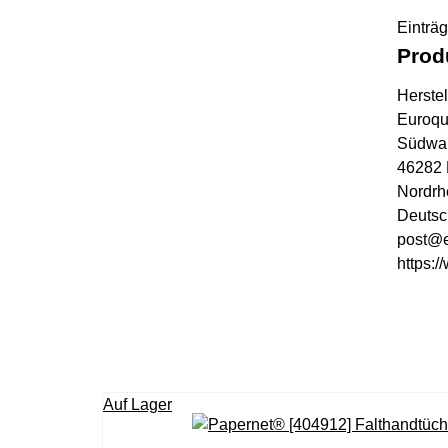
Einträ
Prod
Herstel
Euroq
Südwal
46282 
Nordrh
Deutsc
post@e
https:
Auf Lager