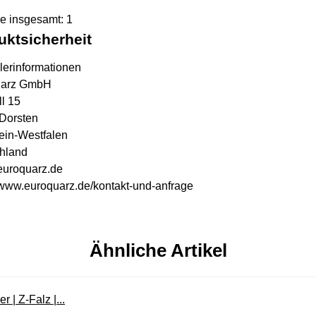
ge insgesamt: 1
uktsicherheit
lerinformationen
uarz GmbH
l 15
Dorsten
ein-Westfalen
hland
uroquarz.de
//www.euroquarz.de/kontakt-und-anfrage
Ähnliche Artikel