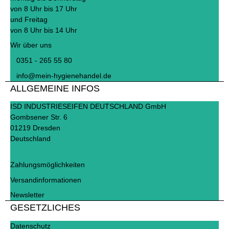
von 8 Uhr bis 17 Uhr
und Freitag
von 8 Uhr bis 14 Uhr
Wir über uns
0351 - 265 55 80
info@mein-hygienehandel.de
ALLGEMEINE INFOS
ISD INDUSTRIESEIFEN DEUTSCHLAND GmbH
Gombsener Str. 6
01219 Dresden
Deutschland
Zahlungsmöglichkeiten
Versandinformationen
Newsletter
GESETZLICHES
Datenschutz