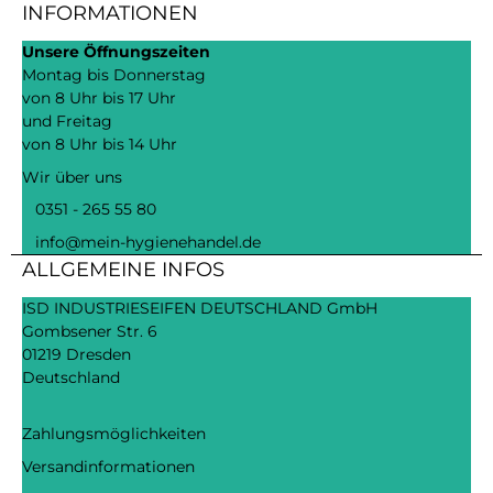
INFORMATIONEN
Unsere Öffnungszeiten
Montag bis Donnerstag
von 8 Uhr bis 17 Uhr
und Freitag
von 8 Uhr bis 14 Uhr
Wir über uns
0351 - 265 55 80
info@mein-hygienehandel.de
ALLGEMEINE INFOS
ISD INDUSTRIESEIFEN DEUTSCHLAND GmbH
Gombsener Str. 6
01219 Dresden
Deutschland
Zahlungsmöglichkeiten
Versandinformationen