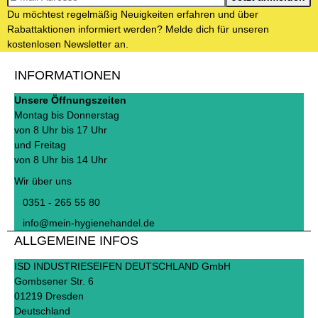
Du möchtest regelmäßig Neuigkeiten erfahren und über
Rabattaktionen informiert werden? Melde dich für unseren
kostenlosen Newsletter an.
INFORMATIONEN
Unsere Öffnungszeiten
Montag bis Donnerstag
von 8 Uhr bis 17 Uhr
und Freitag
von 8 Uhr bis 14 Uhr
Wir über uns
0351 - 265 55 80
info@mein-hygienehandel.de
ALLGEMEINE INFOS
ISD INDUSTRIESEIFEN DEUTSCHLAND GmbH
Gombsener Str. 6
01219 Dresden
Deutschland