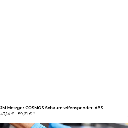
JM Metzger COSMOS Schaumseifenspender, ABS
43,14 € -
59,61 €
*