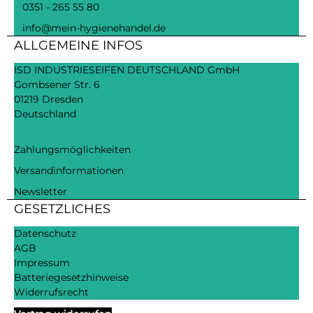
0351 - 265 55 80
info@mein-hygienehandel.de
ALLGEMEINE INFOS
ISD INDUSTRIESEIFEN DEUTSCHLAND GmbH
Gombsener Str. 6
01219 Dresden
Deutschland
Zahlungsmöglichkeiten
Versandinformationen
Newsletter
GESETZLICHES
Datenschutz
AGB
Impressum
Batteriegesetzhinweise
Widerrufsrecht