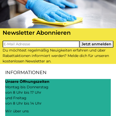
Newsletter Abonnieren
Newsletter-Registrierung
Jetzt anmelden
Du möchtest regelmäßig Neuigkeiten erfahren und über
Rabattaktionen informiert werden? Melde dich für unseren
kostenlosen Newsletter an.
INFORMATIONEN
Unsere Öffnungszeiten
Montag bis Donnerstag
von 8 Uhr bis 17 Uhr
und Freitag
von 8 Uhr bis 14 Uhr
Wir über uns