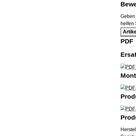
Bewe
Geben S
helfen
Artik
PDF
Ersa
Mont
Prod
Prod
Herstel