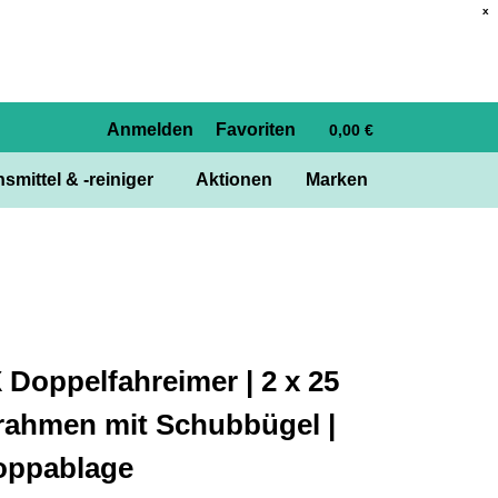
x
Anmelden
Favoriten
0,00 €
smittel & -reiniger
Aktionen
Marken
Doppelfahreimer | 2 x 25
frahmen mit Schubbügel |
oppablage